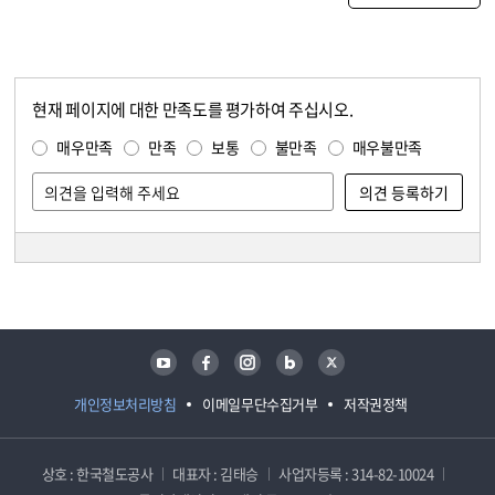
현재 페이지에 대한 만족도를 평가하여 주십시오.
콘텐츠 만족도 조사
만족도 조사
매우만족
만족
보통
불만족
매우불만족
담당자 정보
담당자 정보
유튜브
페이스북
인스타그램
블로그
트위터
개인정보처리방침
이메일무단수집거부
저작권정책
상호 : 한국철도공사
대표자 : 김태승
사업자등록 : 314-82-10024