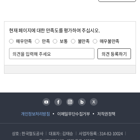
현재 페이지에 대한 만족도를 평가하여 주십시오.
콘텐츠 만족도 조사
만족도 조사
매우만족
만족
보통
불만족
매우불만족
담당자 정보
담당자 정보
유튜브
페이스북
인스타그램
블로그
트위터
개인정보처리방침
이메일무단수집거부
저작권정책
상호 : 한국철도공사
대표자 : 김태승
사업자등록 : 314-82-10024