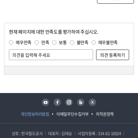
현재 페이지에 대한 만족도를 평가하여 주십시오.
콘텐츠 만족도 조사
만족도 조사
매우만족
만족
보통
불만족
매우불만족
담당자 정보
담당자 정보
유튜브
페이스북
인스타그램
블로그
트위터
개인정보처리방침
이메일무단수집거부
저작권정책
상호 : 한국철도공사
대표자 : 김태승
사업자등록 : 314-82-10024