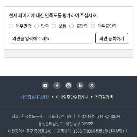
현재 페이지에 대한 만족도를 평가하여 주십시오.
콘텐츠 만족도 조사
만족도 조사
매우만족
만족
보통
불만족
매우불만족
담당자 정보
담당자 정보
유튜브
페이스북
인스타그램
블로그
트위터
개인정보처리방침
이메일무단수집거부
저작권정책
상호 : 한국철도공사
대표자 : 김태승
사업자등록 : 314-82-10024
통신판매업신고 : 대전 동구-0233호
대전광역시 동구 중앙로 240
고객센터 : 1588-7788(이용료 : 발신자부담)