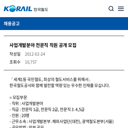
채용공고
사업개발분야 전문직 직원 공개 모집
작성일
2012-02-24
조회수
10,757
코레일소개_경영공시_채용공고 상세보기 – 내용, 파일, 담당자 연락처로 구성
「세계1등 국민철도, 최상의 철도서비스를 위해서」
한국철도공사와 함께 발전할 역량 있는 우수한 인재를 모십니다.
○ 모집부문
- 직위 : 사업개발분야
- 직급 : 전문직 1급, 전문직 2급, 전문직 3․4,5급
- 인원 : 20명
- 근무소속 : 사업개발본부․해외사업단(대전), 광역철도본부(서울)
- 공모방법 : 외부 공모