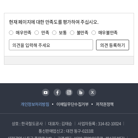
현재 페이지에 대한 만족도를 평가하여 주십시오.
콘텐츠 만족도 조사
만족도 조사
매우만족
만족
보통
불만족
매우불만족
담당자 정보
담당자 정보
유튜브
페이스북
인스타그램
블로그
트위터
개인정보처리방침
이메일무단수집거부
저작권정책
상호 : 한국철도공사
대표자 : 김태승
사업자등록 : 314-82-10024
통신판매업신고 : 대전 동구-0233호