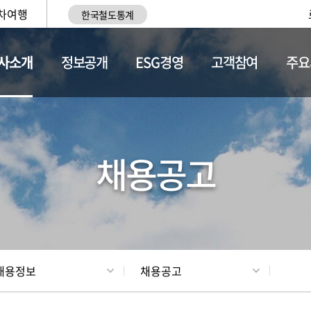
차여행
한국철도통계
사소개
정보공개
ESG경영
고객참여
주요
황
조직현황
채용정보
채용공고
채용정보
채용공고