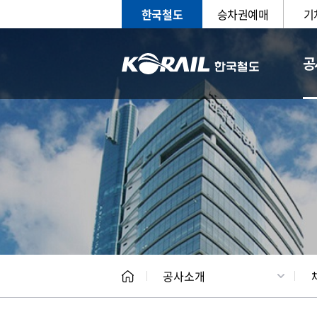
한국철도
승차권예매
기
공
CEO
일반현
공사소개