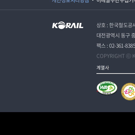
상호 : 한국철도공
대전광역시 동구 중
팩스 : 02-361-838
COPYRIGHT ⓒ K
계열사