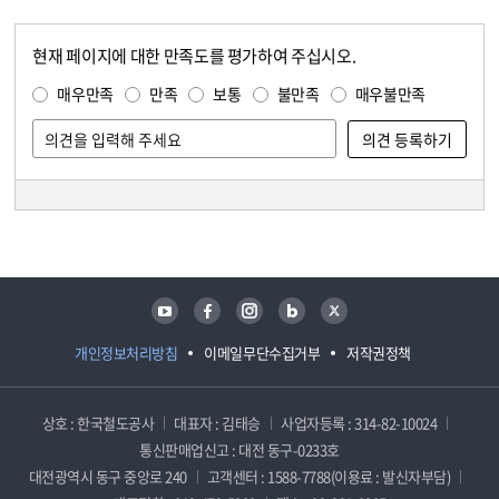
현재 페이지에 대한 만족도를 평가하여 주십시오.
콘텐츠 만족도 조사
만족도 조사
매우만족
만족
보통
불만족
매우불만족
담당자 정보
담당자 정보
유튜브
페이스북
인스타그램
블로그
트위터
개인정보처리방침
이메일무단수집거부
저작권정책
상호 : 한국철도공사
대표자 : 김태승
사업자등록 : 314-82-10024
통신판매업신고 : 대전 동구-0233호
대전광역시 동구 중앙로 240
고객센터 : 1588-7788(이용료 : 발신자부담)