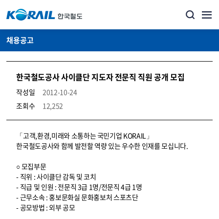
채용공고
한국철도공사 사이클단 지도자 전문직 직원 공개 모집
작성일
2012-10-24
조회수
12,252
코레일소개_경영공시_채용공고 상세보기 – 내용, 파일, 담당자 연락처로 구성
「고객,환경,미래와 소통하는 국민기업 KORAIL」
한국철도공사와 함께 발전할 역량 있는 우수한 인재를 모십니다.
○ 모집부문
- 직위 : 사이클단 감독 및 코치
- 직급 및 인원 : 전문직 3급 1명/전문직 4급 1명
- 근무소속 : 홍보문화실 문화홍보처 스포츠단
- 공모방법 : 외부 공모