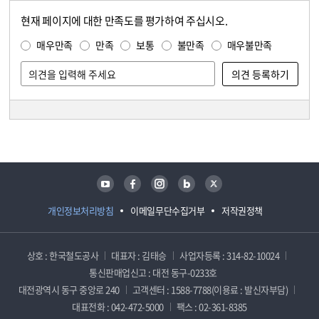
현재 페이지에 대한 만족도를 평가하여 주십시오.
콘텐츠 만족도 조사
만족도 조사
매우만족
만족
보통
불만족
매우불만족
담당자 정보
담당자 정보
유튜브
페이스북
인스타그램
블로그
트위터
개인정보처리방침
이메일무단수집거부
저작권정책
상호 : 한국철도공사
대표자 : 김태승
사업자등록 : 314-82-10024
통신판매업신고 : 대전 동구-0233호
대전광역시 동구 중앙로 240
고객센터 : 1588-7788(이용료 : 발신자부담)
대표전화 : 042-472-5000
팩스 : 02-361-8385