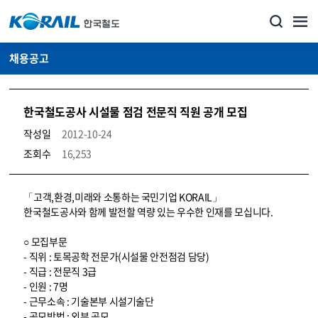
채용공고
한국철도공사 시설물 점검 전문직 직원 공개 모집
작성일
2012-10-24
조회수
16,253
코레일소개_경영공시_채용공고 상세보기 – 내용, 파일, 담당자 연락처로 구성
「고객,환경,미래와 소통하는 국민기업 KORAIL」
한국철도공사와 함께 발전할 역량 있는 우수한 인재를 모십니다.
○ 모집부문
- 직위 : 토목공학 전문가(시설물 안전점검 담당)
- 직급 : 전문직 3급
- 인원 : 7명
- 근무소속 : 기술본부 시설기술단
- 공모방법 : 외부 공모