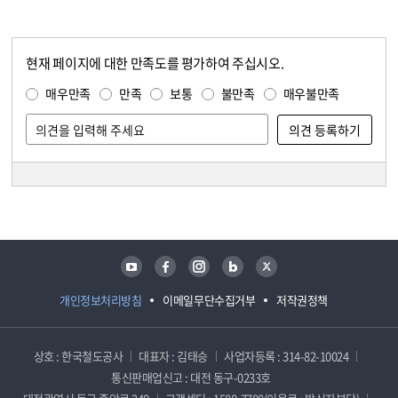
현재 페이지에 대한 만족도를 평가하여 주십시오.
콘텐츠 만족도 조사
만족도 조사
매우만족
만족
보통
불만족
매우불만족
담당자 정보
담당자 정보
유튜브
페이스북
인스타그램
블로그
트위터
개인정보처리방침
이메일무단수집거부
저작권정책
상호 : 한국철도공사
대표자 : 김태승
사업자등록 : 314-82-10024
통신판매업신고 : 대전 동구-0233호