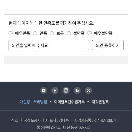
현재 페이지에 대한 만족도를 평가하여 주십시오.
콘텐츠 만족도 조사
만족도 조사
매우만족
만족
보통
불만족
매우불만족
담당자 정보
담당자 정보
유튜브
페이스북
인스타그램
블로그
트위터
개인정보처리방침
이메일무단수집거부
저작권정책
상호 : 한국철도공사
대표자 : 김태승
사업자등록 : 314-82-10024
통신판매업신고 : 대전 동구-0233호