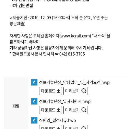
- 3차 임원면접
○ 제출기한 : 2010. 12. 09 (16:00까지 도착 분 유효, 우편 또는
방문제출)
자세한 사항은 코레일 홈페이지(www.korail.com) "새소식"을
참조하시기 바라며
기타 궁금하신 사항은 담당자에게 문의해 주시기 바랍니다.
* 한국철도공사 본사 인사처 ☎ 042) 615-3705
정보기술단장_담당업무_및_자격요건.hwp
다운로드
미리보기
정보기술단장_입사지원서.hwp
파일
다운로드
미리보기
직원의_결격사유.hwp
다운로드
미리보기