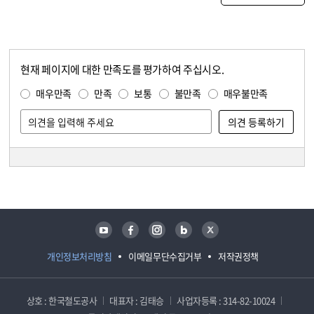
현재 페이지에 대한 만족도를 평가하여 주십시오.
콘텐츠 만족도 조사
만족도 조사
매우만족
만족
보통
불만족
매우불만족
담당자 정보
담당자 정보
유튜브
페이스북
인스타그램
블로그
트위터
개인정보처리방침
이메일무단수집거부
저작권정책
상호 : 한국철도공사
대표자 : 김태승
사업자등록 : 314-82-10024