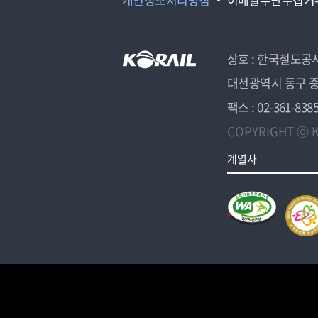
상호 : 한국철도공
대전광역시 동구 중
팩스 : 02-361-838
COPYRIGHT ⓒ K
계열사