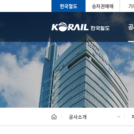
한국철도
승차권예매
기
공
CEO
일반현
공사소개