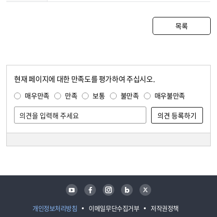
목록
현재 페이지에 대한 만족도를 평가하여 주십시오.
콘텐츠 만족도 조사
만족도 조사
매우만족
만족
보통
불만족
매우불만족
담당자 정보
담당자 정보
유튜브
페이스북
인스타그램
블로그
트위터
개인정보처리방침
이메일무단수집거부
저작권정책