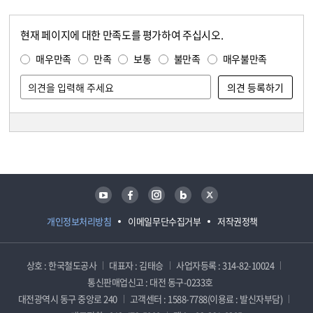
현재 페이지에 대한 만족도를 평가하여 주십시오.
콘텐츠 만족도 조사
만족도 조사
매우만족
만족
보통
불만족
매우불만족
담당자 정보
담당자 정보
유튜브
페이스북
인스타그램
블로그
트위터
개인정보처리방침
이메일무단수집거부
저작권정책
상호 : 한국철도공사
대표자 : 김태승
사업자등록 : 314-82-10024
통신판매업신고 : 대전 동구-0233호
대전광역시 동구 중앙로 240
고객센터 : 1588-7788(이용료 : 발신자부담)