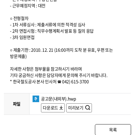
- 근무예정지역 : 대전
○ 전형절차
- 1차 서류심사 : 제출서류에 의한 적격성 심사
- 2차 면접시험 : 직무수행계획서 발표 등 질의 응답
- 3차 임원면접
○ 제출기한 : 2010. 12. 21 (16:00까지 도착 분 유효, 우편 또는
방문제출)
자세한 사항은 첨부물을 참고하시기 바라며
기타 궁금하신 사항은 담당자에게 문의해 주시기 바랍니다.
* 한국철도공사 본사 인사처 ☎ 042) 615-3700
공고문(내외부).hwp
파일
다운로드
미리보기
목록