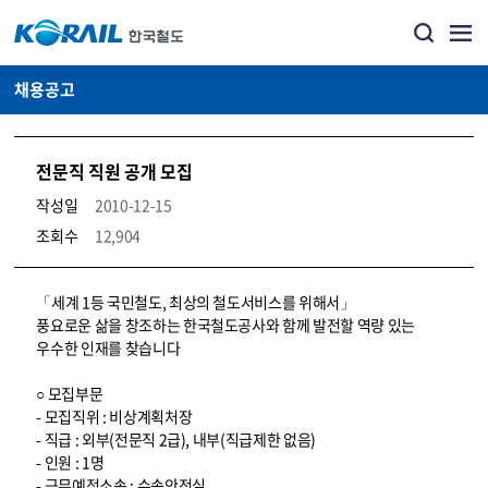
채용공고
전문직 직원 공개 모집
작성일
2010-12-15
조회수
12,904
코레일소개_경영공시_채용공고 상세보기 – 내용, 파일, 담당자 연락처로 구성
「세계 1등 국민철도, 최상의 철도서비스를 위해서」
풍요로운 삶을 창조하는 한국철도공사와 함께 발전할 역량 있는
우수한 인재를 찾습니다
○ 모집부문
- 모집직위 : 비상계획처장
- 직급 : 외부(전문직 2급), 내부(직급제한 없음)
- 인원 : 1명
- 근무예정소속 : 수송안전실