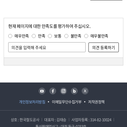
현재 페이지에 대한 만족도를 평가하여 주십시오.
콘텐츠 만족도 조사
만족도 조사
매우만족
만족
보통
불만족
매우불만족
담당자 정보
담당자 정보
유튜브
페이스북
인스타그램
블로그
트위터
개인정보처리방침
이메일무단수집거부
저작권정책
상호 : 한국철도공사
대표자 : 김태승
사업자등록 : 314-82-10024
통신판매업신고 : 대전 동구-0233호