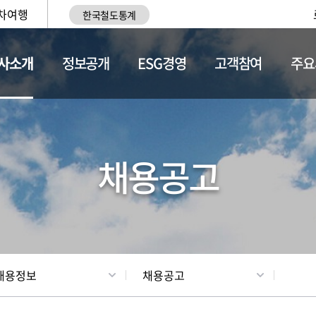
차여행
한국철도통계
사소개
정보공개
ESG경영
고객참여
주요
황
조직현황
채용정보
채용공고
채용정보
채용공고