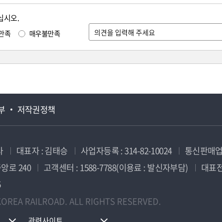
십시오.
만족
매우불만족
부
저작권정책
사
대표자 : 김태승
사업자등록 : 314-82-10024
통신판매업신
앙로 240
고객센터 : 1588-7788(이용료 : 발신자부담)
대표전화
5
OREA RAILROAD. ALL RIGHTS RESERVED.
관련사이트