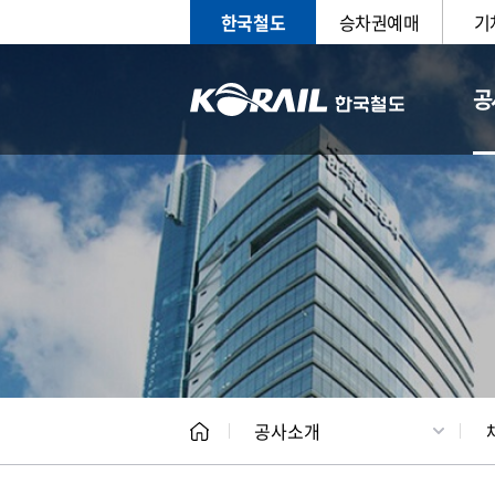
한국철도
승차권예매
기
공
CEO
일반현
공사소개