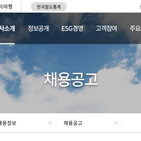
차여행
한국철도통계
사소개
정보공개
ESG경영
고객참여
주요
황
조직현황
채용정보
채용공고
채용정보
채용공고