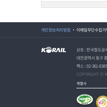
개인정보처리방침
이메일무단수집거
상호 : 한국철도공
대전광역시 동구 중
팩스 : 02-361-838
COPYRIGHT ⓒ K
계열사