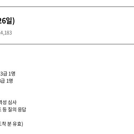
26일)
14,183
3급 1명
3급 1명
적격성 심사
표 등 질의 응답
지 도착 분 유효)