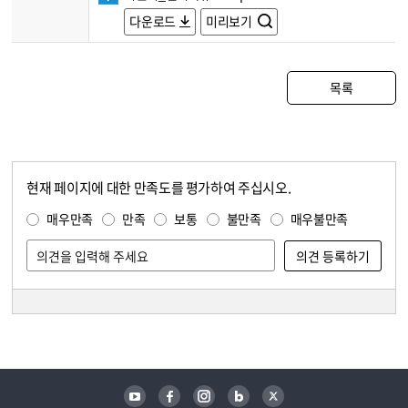
다운로드
미리보기
목록
현재 페이지에 대한 만족도를 평가하여 주십시오.
콘텐츠 만족도 조사
만족도 조사
매우만족
만족
보통
불만족
매우불만족
담당자 정보
담당자 정보
유튜브
페이스북
인스타그램
블로그
트위터