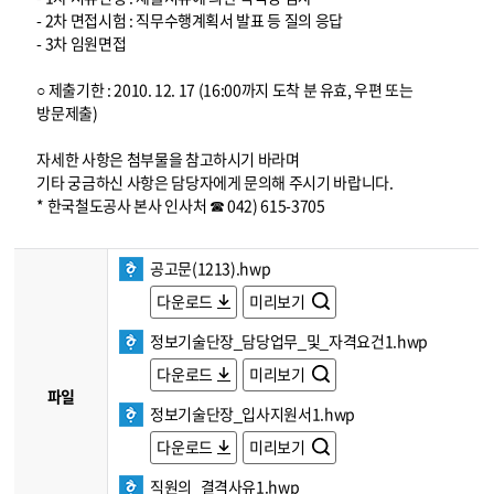
- 2차 면접시험 : 직무수행계획서 발표 등 질의 응답
- 3차 임원면접
○ 제출기한 : 2010. 12. 17 (16:00까지 도착 분 유효, 우편 또는
방문제출)
자세한 사항은 첨부물을 참고하시기 바라며
기타 궁금하신 사항은 담당자에게 문의해 주시기 바랍니다.
* 한국철도공사 본사 인사처 ☎ 042) 615-3705
공고문(1213).hwp
다운로드
미리보기
정보기술단장_담당업무_및_자격요건1.hwp
다운로드
미리보기
파일
정보기술단장_입사지원서1.hwp
다운로드
미리보기
직원의_결격사유1.hwp