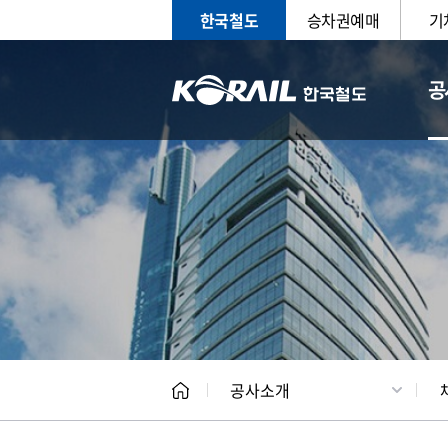
한국철도
승차권예매
기
공
CEO
일반현
공사소개