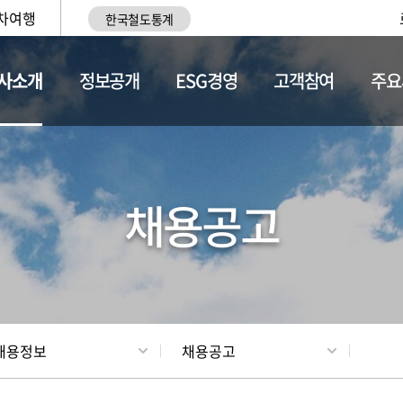
차여행
한국철도통계
사소개
정보공개
ESG경영
고객참여
주요
황
조직현황
채용정보
채용공고
채용정보
채용공고