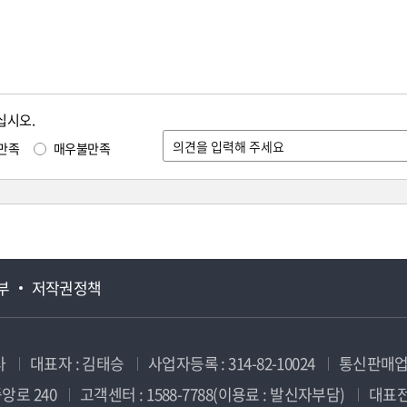
십시오.
만족
매우불만족
부
저작권정책
사
대표자 : 김태승
사업자등록 : 314-82-10024
통신판매업신
앙로 240
고객센터 : 1588-7788(이용료 : 발신자부담)
대표전화