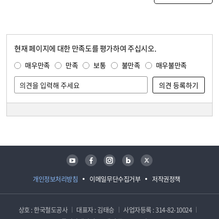
현재 페이지에 대한 만족도를 평가하여 주십시오.
콘텐츠 만족도 조사
만족도 조사
매우만족
만족
보통
불만족
매우불만족
담당자 정보
담당자 정보
유튜브
페이스북
인스타그램
블로그
트위터
개인정보처리방침
이메일무단수집거부
저작권정책
상호 : 한국철도공사
대표자 : 김태승
사업자등록 : 314-82-10024