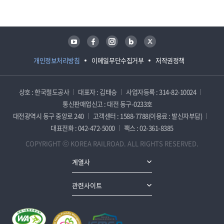
유튜브
페이스북
인스타그램
블로그
트위터
개인정보처리방침
이메일무단수집거부
저작권정책
상호 : 한국철도공사
대표자 : 김태승
사업자등록 : 314-82-10024
통신판매업신고 : 대전 동구-0233호
대전광역시 동구 중앙로 240
고객센터 : 1588-7788(이용료 : 발신자부담)
대표전화 : 042-472-5000
팩스 : 02-361-8385
COPYRIGHT ⓒ KOREA RAILROAD. ALL RIGHTS RESERVED.
계열사
관련사이트