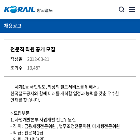
채용공고
전문직 직원 공개 모집
작성일
2012-03-21
조회수
13,487
코레일소개_경영공시_채용공고 상세보기 – 내용, 파일, 담당자 연락처로 구성
「세계1등 국민철도, 최상의 철도서비스를 위해서」
한국철도공사와 함께 미래를 개척할 열정과 능력을 갖춘 우수한
인재를 찾습니다.
○ 모집부문
1. 사업개발본부 사업개발 전문위원실
- 직 위 : 금융재정전문위원 , 법무조정전문위원, 마케팅전문위원
- 직 급 : 전문직 1급
- 인 원 : 각 1명(3명)