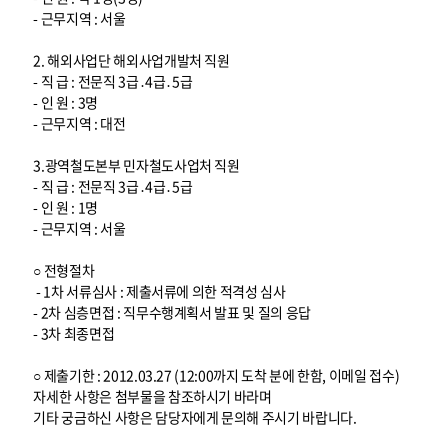
- 근무지역 : 서울
2. 해외사업단 해외사업개발처 직원
- 직 급 : 전문직 3급․4급․5급
- 인 원 : 3명
- 근무지역 : 대전
3.광역철도본부 민자철도사업처 직원
- 직 급 : 전문직 3급․4급․5급
- 인 원 : 1명
- 근무지역 : 서울
○ 전형절차
- 1차 서류심사 : 제출서류에 의한 적격성 심사
- 2차 심층면접 : 직무수행계획서 발표 및 질의 응답
- 3차 최종면접
○ 제출기한 : 2012.03.27 (12:00까지 도착 분에 한함, 이메일 접수)
자세한 사항은 첨부물을 참조하시기 바라며
기타 궁금하신 사항은 담당자에게 문의해 주시기 바랍니다.