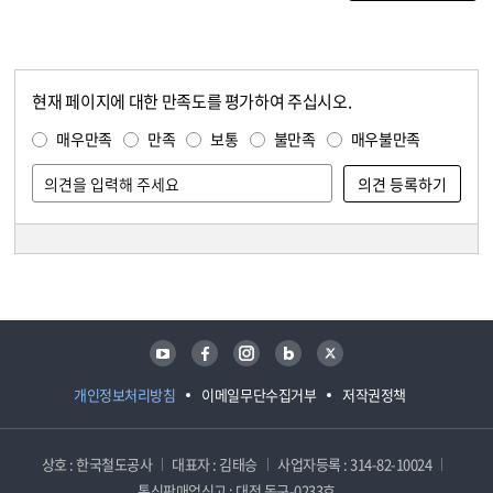
현재 페이지에 대한 만족도를 평가하여 주십시오.
콘텐츠 만족도 조사
만족도 조사
매우만족
만족
보통
불만족
매우불만족
담당자 정보
담당자 정보
유튜브
페이스북
인스타그램
블로그
트위터
개인정보처리방침
이메일무단수집거부
저작권정책
상호 : 한국철도공사
대표자 : 김태승
사업자등록 : 314-82-10024
통신판매업신고 : 대전 동구-0233호