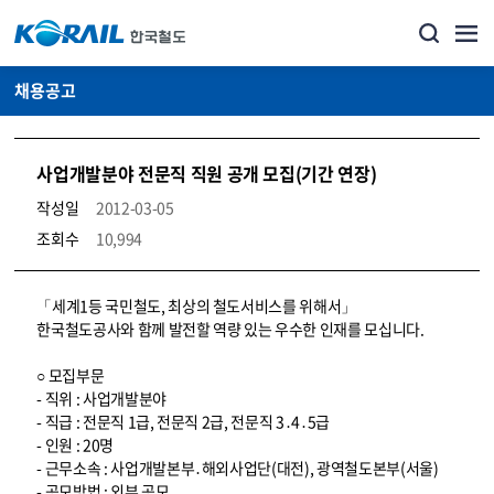
채용공고
사업개발분야 전문직 직원 공개 모집(기간 연장)
작성일
2012-03-05
조회수
10,994
코레일소개_경영공시_채용공고 상세보기 – 내용, 파일, 담당자 연락처로 구성
「세계1등 국민철도, 최상의 철도서비스를 위해서」
한국철도공사와 함께 발전할 역량 있는 우수한 인재를 모십니다.
○ 모집부문
- 직위 : 사업개발분야
- 직급 : 전문직 1급, 전문직 2급, 전문직 3․4․5급
- 인원 : 20명
- 근무소속 : 사업개발본부․해외사업단(대전), 광역철도본부(서울)
- 공모방법 : 외부 공모