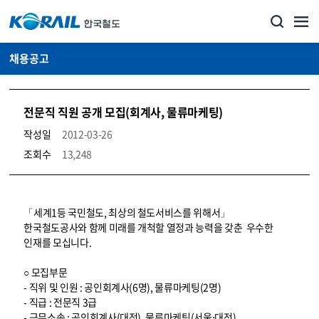
채용공고
전문직 직원 공개 모집(회계사, 물류마케팅)
작성일
2012-03-26
조회수
13,248
코레일소개_경영공시_채용공고 상세보기 – 내용, 파일, 담당자 연락처로 구성
「세계1등 국민철도, 최상의 철도서비스를 위해서」
한국철도공사와 함께 미래를 개척할 열정과 능력을 갖춘 우수한
인재를 모십니다.
○ 모집부문
- 직위 및 인원 : 공인회계사(6명), 물류마케팅(2명)
- 직급 : 전문직 3급
- 근무소속 : 공인회계사(대전), 물류마케팅(서울⋅대전)