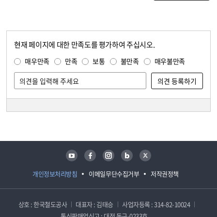
현재 페이지에 대한 만족도를 평가하여 주십시오.
콘텐츠 만족도 조사
만족도 조사
매우만족
만족
보통
불만족
매우불만족
담당자 정보
담당자 정보
유튜브
페이스북
인스타그램
블로그
트위터
개인정보처리방침
이메일무단수집거부
저작권정책
상호 : 한국철도공사
대표자 : 김태승
사업자등록 : 314-82-10024
통신판매업신고 : 대전 동구-0233호