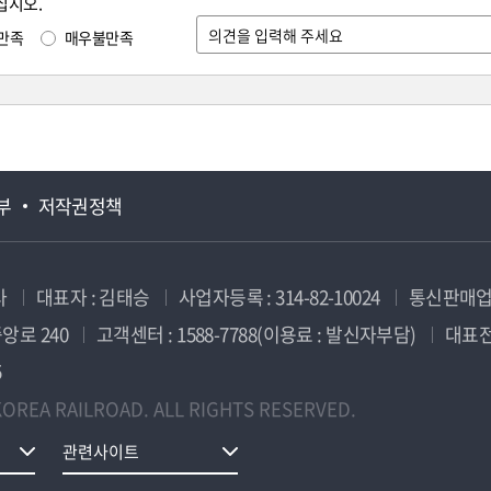
십시오.
만족
매우불만족
부
저작권정책
사
대표자 : 김태승
사업자등록 : 314-82-10024
통신판매업신
앙로 240
고객센터 : 1588-7788(이용료 : 발신자부담)
대표전화
5
OREA RAILROAD. ALL RIGHTS RESERVED.
관련사이트