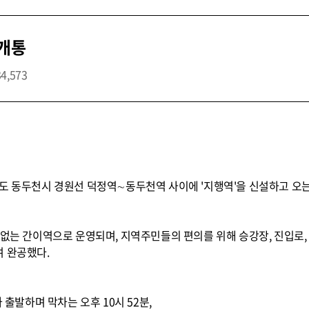
 개통
34,573
도 동두천시 경원선 덕정역∼동두천역 사이에 '지행역'을 신설하고 오는 
 없는 간이역으로 운영되며, 지역주민들의 편의를 위해 승강장, 진입로,
여 완공했다.
 출발하며 막차는 오후 10시 52분,