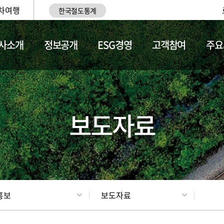
차여행
한국철도통계
사소개
정보공개
ESG경영
고객참여
주요
업
갤러리
기차소개
보도자료
홍보
보도자료