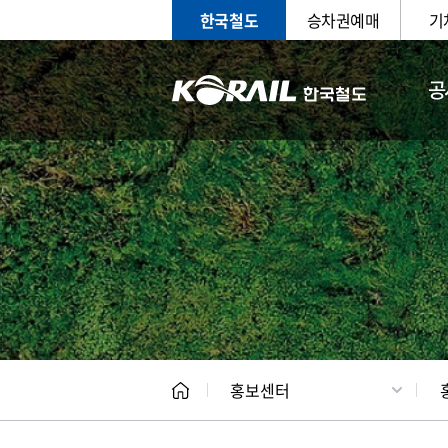
한국철도
승차권예매
기
공
홍보
문화사
홍보센터