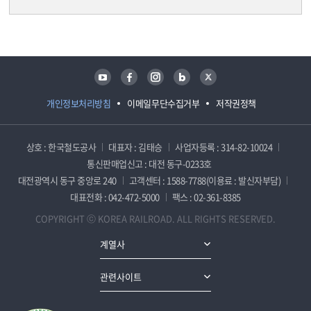
담당자 정보
담당자 정보
유튜브
페이스북
인스타그램
블로그
트위터
개인정보처리방침
이메일무단수집거부
저작권정책
상호 : 한국철도공사
대표자 : 김태승
사업자등록 : 314-82-10024
통신판매업신고 : 대전 동구-0233호
대전광역시 동구 중앙로 240
고객센터 : 1588-7788(이용료 : 발신자부담)
대표전화 : 042-472-5000
팩스 : 02-361-8385
COPYRIGHT ⓒ KOREA RAILROAD. ALL RIGHTS RESERVED.
계열사
관련사이트