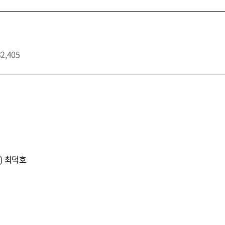
32,405
) 최덕호