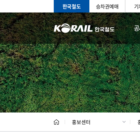
한국철도
승차권예매
기
공
홍보
문화사
홍보센터