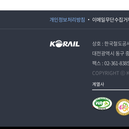
개인정보처리방침
이메일무단수집거
상호 : 한국철도공
대전광역시 동구 중
팩스 : 02-361-838
COPYRIGHT ⓒ K
계열사