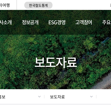
차여행
한국철도통계
사소개
정보공개
ESG경영
고객참여
주요
업
갤러리
기차소개
보도자료
홍보
보도자료