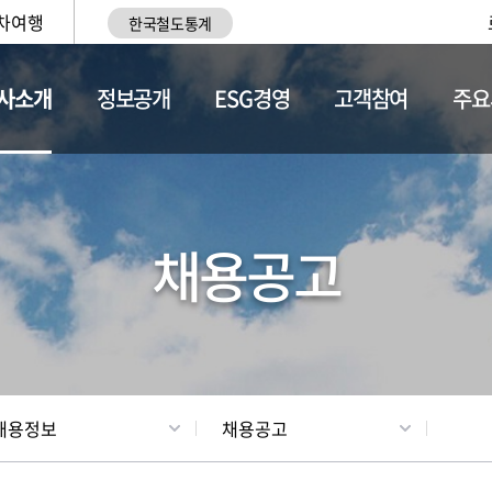
차여행
한국철도통계
사소개
정보공개
ESG경영
고객참여
주요
황
조직현황
채용정보
채용공고
채용정보
채용공고