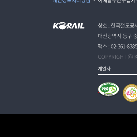
상호 : 한국철도공
대전광역시 동구 중
팩스 : 02-361-838
COPYRIGHT ⓒ K
계열사