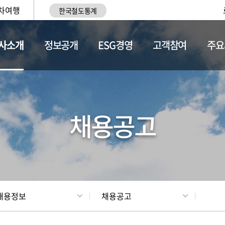
차여행
한국철도통계
사소개
정보공개
ESG경영
고객참여
주요
황
조직현황
채용정보
채용공고
채용정보
채용공고