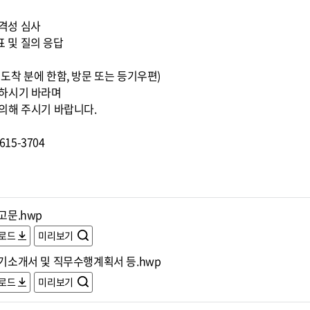
적격성 심사
표 및 질의 응답
0까지 도착 분에 한함, 방문 또는 등기우편)
조하시기 바라며
의해 주시기 바랍니다.
15-3704
공고문.hwp
로드
미리보기
자기소개서 및 직무수행계획서 등.hwp
로드
미리보기