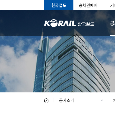
한국철도
승차권예매
기
공
CEO
일반현
공사소개