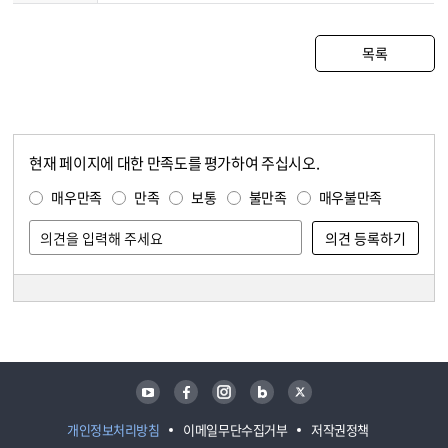
목록
현재 페이지에 대한 만족도를 평가하여 주십시오.
콘텐츠 만족도 조사
만족도 조사
매우만족
만족
보통
불만족
매우불만족
담당자 정보
담당자 정보
유튜브
페이스북
인스타그램
블로그
트위터
개인정보처리방침
이메일무단수집거부
저작권정책