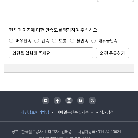
현재 페이지에 대한 만족도를 평가하여 주십시오.
콘텐츠 만족도 조사
만족도 조사
매우만족
만족
보통
불만족
매우불만족
담당자 정보
담당자 정보
유튜브
페이스북
인스타그램
블로그
트위터
개인정보처리방침
이메일무단수집거부
저작권정책
상호 : 한국철도공사
대표자 : 김태승
사업자등록 : 314-82-10024