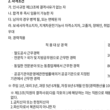
2. 자격조건
가. 인사규정 제13조에 결격사유가 없는 자
나. 합격 후 즉시 임용이 가능한 자
다. 남자의 경우 병역 필, 또는 면제된 자
라. 보세사자격소지자, 지게차운전기능사 자격소지자, 고졸자, 장애인, 
우대
마. 경력적용
적 용 대 상 경 력
ㆍ철도공사 근무경력
1
ㆍ전문직？국가 및 지방공무원으로 근무한 경력
ㆍ동일한 전문분야 또는 동종업체에서 근무한 경력
8
ㆍ공공기관의운영에관한법률에의거 공공기관으로 지정된
7
기관에서 근무한 경력
※ 주임 1년, 대리 3년, 과장 5년 6개월, 차장 8년 6개월 인정(경력환산율 10
※ 제13조(직원의 결격사유)다음 각호의 1에 해당하는 자는 직원으로 채
없다.
1.금치산자 또는 한정치산자
2.파산자로서 복권되지 아니한 자