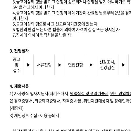
3.금고이상의 형을 받고 그 집행이 종료되거나 집행을 받지 아니하기로 확
5년을 경과하지 아니한 자
4.금고이상의 형을 받고 그 집행의 유예기간이 완료된 날로부터 2년을 
아니한 자
5.금고이상의 형으로서 그 선고유예기간중에 있는 자
6.법원의 판결 또는 다른 법률에 의하여 자격이 상실 또는 정지된 자
7.징계에 의하여 면직처분을 받은 자
3. 전형절차
공고
신원조사,
및
▶
서류전형
▶
면접전형
▶
▶
건강검진
접수
4. 제출서류
1) 자사양식 입사지원서(자기소개서,
영업실적 및 경력기술서
,
연간 영업활
2) 경력증명서, 최종학력증명서, 자격증 사본, 취업지원대상자 및 장애인확
(해당자)
3) 개인정보 수집 · 이용 동의서