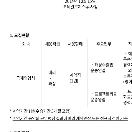
2014년 10월 15일
코레일로지스㈜ 사장
1. 모집현황
소 속
채용직급
채용형태
주요업무
지
ㆍ 
운송
ㆍ해상수출입
경력
운송영업
ㆍ 
대리
계약직
능통
국제영업처
∼
(1년)
(영어
과장
ㆍ프
ㆍ프로젝트화물
화물
운송영업
경력
*
계약기간
1
년
(
수습기간
3
개월 포함
)
*
계약기간 동안의 근무평정 결과에 따라 계약연장 또는 정규직 전환 가능