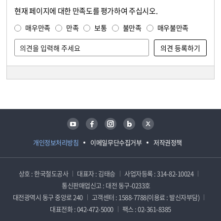
현재 페이지에 대한 만족도를 평가하여 주십시오.
콘텐츠 만족도 조사
만족도 조사
매우만족
만족
보통
불만족
매우불만족
담당자 정보
담당자 정보
유튜브
페이스북
인스타그램
블로그
트위터
개인정보처리방침
이메일무단수집거부
저작권정책
상호 : 한국철도공사
대표자 : 김태승
사업자등록 : 314-82-10024
통신판매업신고 : 대전 동구-0233호
대전광역시 동구 중앙로 240
고객센터 : 1588-7788(이용료 : 발신자부담)
대표전화 : 042-472-5000
팩스 : 02-361-8385