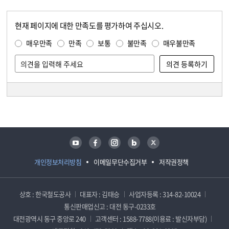
현재 페이지에 대한 만족도를 평가하여 주십시오.
콘텐츠 만족도 조사
만족도 조사
매우만족
만족
보통
불만족
매우불만족
담당자 정보
담당자 정보
유튜브
페이스북
인스타그램
블로그
트위터
개인정보처리방침
이메일무단수집거부
저작권정책
상호 : 한국철도공사
대표자 : 김태승
사업자등록 : 314-82-10024
통신판매업신고 : 대전 동구-0233호
대전광역시 동구 중앙로 240
고객센터 : 1588-7788(이용료 : 발신자부담)