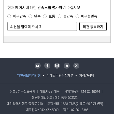
현재 페이지에 대한 만족도를 평가하여 주십시오.
콘텐츠 만족도 조사
만족도 조사
매우만족
만족
보통
불만족
매우불만족
담당자 정보
담당자 정보
유튜브
페이스북
인스타그램
블로그
트위터
개인정보처리방침
이메일무단수집거부
저작권정책
상호 : 한국철도공사
대표자 : 김태승
사업자등록 : 314-82-10024
통신판매업신고 : 대전 동구-0233호
대전광역시 동구 중앙로 240
고객센터 : 1588-7788(이용료 : 발신자부담)
대표전화 : 042-472-5000
팩스 : 02-361-8385