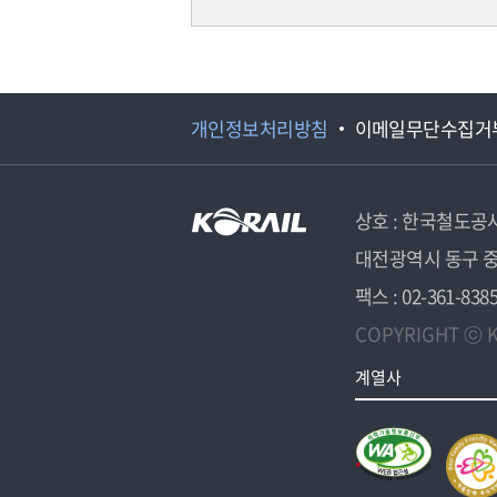
개인정보처리방침
이메일무단수집거
상호 : 한국철도공
대전광역시 동구 중
팩스 : 02-361-838
COPYRIGHT ⓒ K
계열사