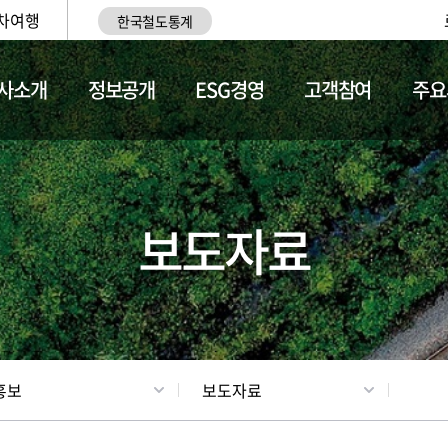
차여행
한국철도통계
사소개
정보공개
ESG경영
고객참여
주요
업
갤러리
기차소개
보도자료
홍보
보도자료