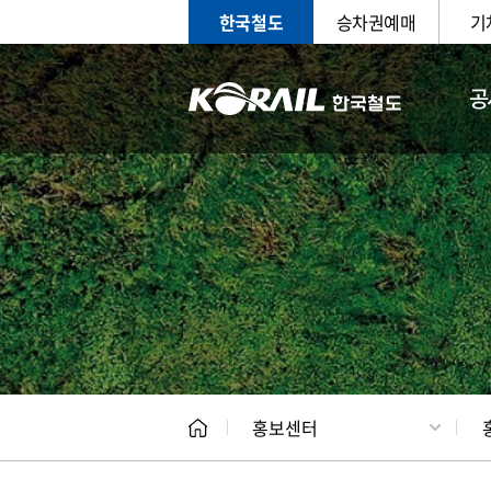
한국철도
승차권예매
기
공
홍보
문화사
홍보센터