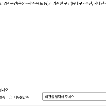
로 많은 구간(용산∼광주·목포 등)과 기존선 구간(동대구∼부산, 서대전
십시오.
만족
매우불만족