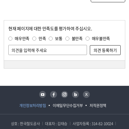
현재 페이지에 대한 만족도를 평가하여 주십시오.
콘텐츠 만족도 조사
만족도 조사
매우만족
만족
보통
불만족
매우불만족
담당자 정보
담당자 정보
유튜브
페이스북
인스타그램
블로그
트위터
개인정보처리방침
이메일무단수집거부
저작권정책
상호 : 한국철도공사
대표자 : 김태승
사업자등록 : 314-82-10024