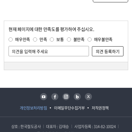
현재 페이지에 대한 만족도를 평가하여 주십시오.
콘텐츠 만족도 조사
만족도 조사
매우만족
만족
보통
불만족
매우불만족
담당자 정보
담당자 정보
유튜브
페이스북
인스타그램
블로그
트위터
개인정보처리방침
이메일무단수집거부
저작권정책
상호 : 한국철도공사
대표자 : 김태승
사업자등록 : 314-82-10024