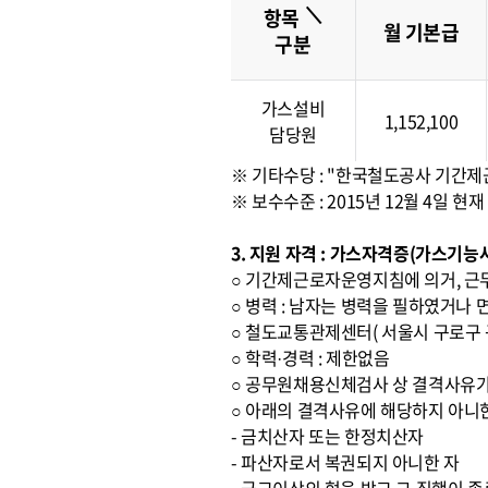
＼
항목
월 기본급
구분
가스설비
1,152,100
담당원
※ 기타수당 : "한국철도공사 기간
※ 보수수준 : 2015년 12월 4일
3. 지원 자격 : 가스자격증(가스기
○ 기간제근로자운영지침에 의거, 근
○ 병력 : 남자는 병력을 필하였거나 
○ 철도교통관제센터( 서울시 구로구 구
○ 학력·경력 : 제한없음
○ 공무원채용신체검사 상 결격사유가
○ 아래의 결격사유에 해당하지 아니
- 금치산자 또는 한정치산자
- 파산자로서 복권되지 아니한 자