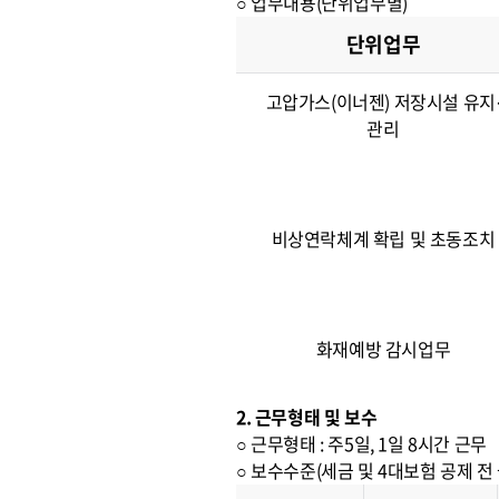
○ 업무내용(단위업무별)
단위업무
고압가스(이너젠) 저장시설 유지
관리
비상연락체계 확립 및 초동조치
화재예방 감시업무
2. 근무형태 및 보수
○ 근무형태 : 주5일, 1일 8시간 근무
○ 보수수준(세금 및 4대보험 공제 전