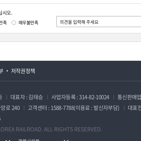
십시오.
만족
매우불만족
부
저작권정책
사
대표자 : 김태승
사업자등록 : 314-82-10024
통신판매업신
앙로 240
고객센터 : 1588-7788(이용료 : 발신자부담)
대표전화
5
OREA RAILROAD. ALL RIGHTS RESERVED.