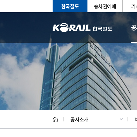
한국철도
승차권예매
기
공
CEO
일반현
공사소개