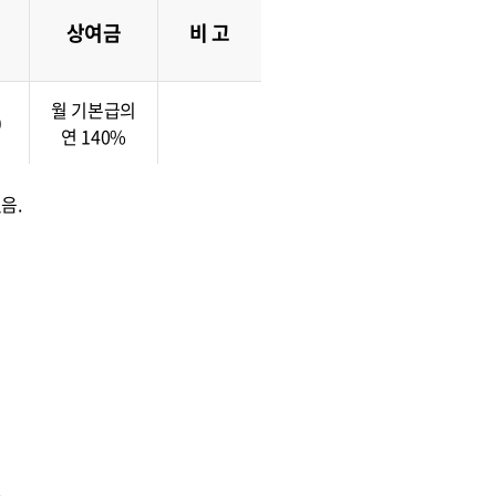
상여금
비 고
월 기본급의
0
연 140%
음.