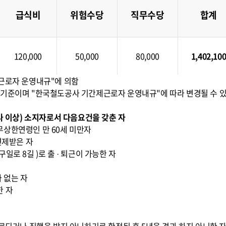
급식비
위험수당
직무수당
합계
120,000
50,000
80,000
1,402,10
제근로자 운영내규"에 의함
 현재 기준이며 "한국철도공사 기간제근로자 운영내규"에 따라 변경될 수 있
능사 이상) 소지자로서 다음요건을 갖춘 자
무상한연령인 만 60세 미만자
면제받은 자
일로 8길 )로 출 · 퇴근이 가능한 자
 없는 자
한 자