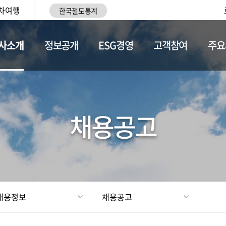
차여행
한국철도통계
사소개
정보공개
ESG경영
고객참여
주요
황
조직현황
채용정보
채용공고
채용정보
채용공고