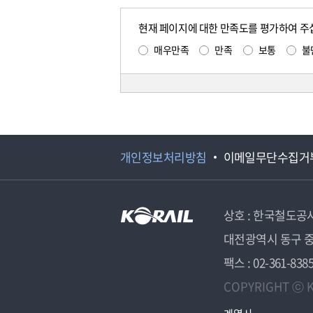
현재 페이지에 대한 만족도를 평가하여 주
매우만족
만족
보통
불
개인정보처리방침
이메일무단수집거
상호 : 한국철도공
대전광역시 동구 중
팩스 : 02-361-838
COPYRIGHT ⓒ K