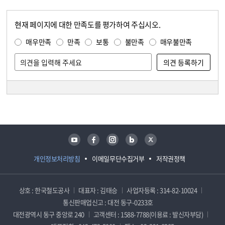
현재 페이지에 대한 만족도를 평가하여 주십시오.
콘텐츠 만족도 조사
만족도 조사
매우만족
만족
보통
불만족
매우불만족
담당자 정보
담당자 정보
유튜브
페이스북
인스타그램
블로그
트위터
개인정보처리방침
이메일무단수집거부
저작권정책
상호 : 한국철도공사
대표자 : 김태승
사업자등록 : 314-82-10024
통신판매업신고 : 대전 동구-0233호
대전광역시 동구 중앙로 240
고객센터 : 1588-7788(이용료 : 발신자부담)