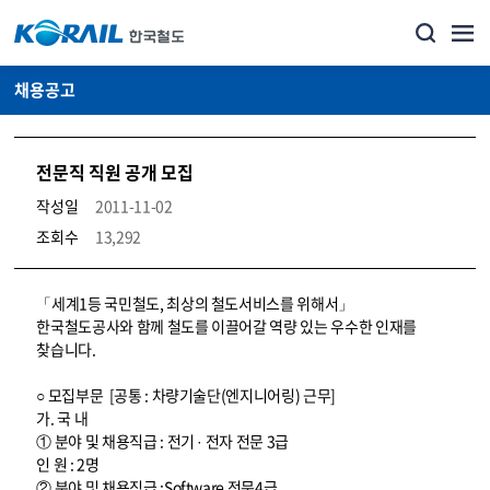
채용공고
전문직 직원 공개 모집
작성일
2011-11-02
조회수
13,292
코레일소개_경영공시_채용공고 상세보기 – 내용, 파일, 담당자 연락처로 구성
「세계1등 국민철도, 최상의 철도서비스를 위해서」
한국철도공사와 함께 철도를 이끌어갈 역량 있는 우수한 인재를
찾습니다.
○ 모집부문 [공통 : 차량기술단(엔지니어링) 근무]
가. 국 내
① 분야 및 채용직급 : 전기 · 전자 전문 3급
인 원 : 2명
② 분야 및 채용직급 :Software 전문4급