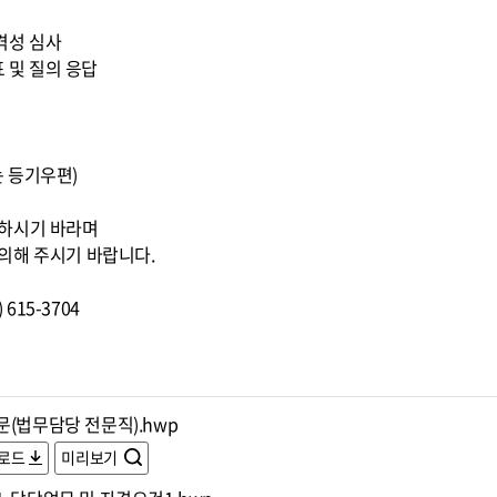
적격성 심사
표 및 질의 응답
또는 등기우편)
조하시기 바라며
의해 주시기 바랍니다.
615-3704
문(법무담당 전문직).hwp
로드
미리보기