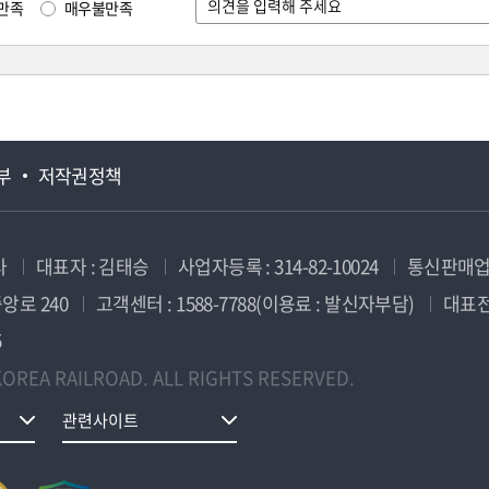
만족
매우불만족
부
저작권정책
사
대표자 : 김태승
사업자등록 : 314-82-10024
통신판매업신
앙로 240
고객센터 : 1588-7788(이용료 : 발신자부담)
대표전화
5
OREA RAILROAD. ALL RIGHTS RESERVED.
관련사이트