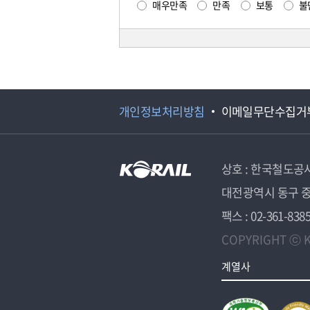
매우만족
만족
보통
불
개인정보처리방침
이메일무단수집거
상호 : 한국철도공
대전광역시 동구 중
팩스 : 02-361-838
COPYRIGHT ⓒ K
계열사