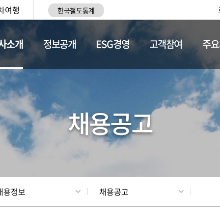
차여행
한국철도통계
사소개
정보공개
ESG경영
고객참여
주요
황
조직현황
채용정보
채용공고
채용정보
채용공고