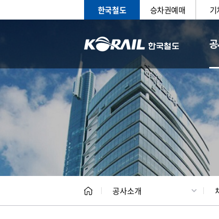
한국철도
승차권예매
기
공
CEO
일반현
공사소개