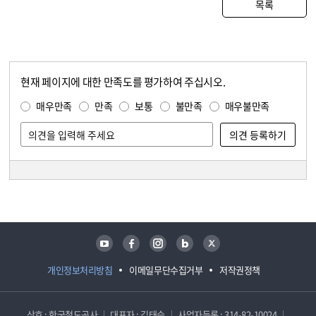
목록
현재 페이지에 대한 만족도를 평가하여 주십시오.
콘텐츠 만족도 조사
만족도 조사
매우만족
만족
보통
불만족
매우불만족
담당자 정보
담당자 정보
유튜브
페이스북
인스타그램
블로그
트위터
개인정보처리방침
이메일무단수집거부
저작권정책
상호 : 한국철도공사
대표자 : 김태승
사업자등록 : 314-82-10024