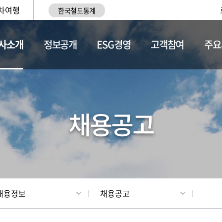
차여행
한국철도통계
사소개
정보공개
ESG경영
고객참여
주요
황
조직현황
채용정보
채용공고
채용정보
채용공고