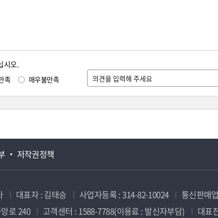
십시오.
만족
매우불만족
부
저작권정책
사
대표자 : 김태승
사업자등록 : 314-82-10024
통신판매업신
앙로 240
고객센터 : 1588-7788(이용료 : 발신자부담)
대표전화