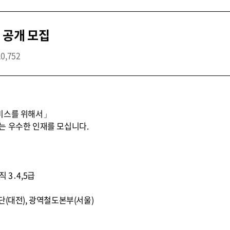
 공개 모집
10,752
비스를 위해서」
는 우수한 인재를 모십니다.
직 3․4,5급
단(대전), 광역철도본부(서울)