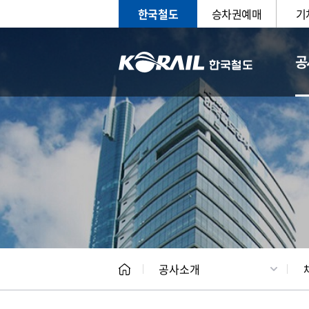
한국철도
승차권예매
기
공
CEO
일반현
공사소개