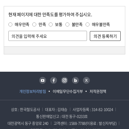
현재 페이지에 대한 만족도를 평가하여 주십시오.
콘텐츠 만족도 조사
만족도 조사
매우만족
만족
보통
불만족
매우불만족
담당자 정보
담당자 정보
유튜브
페이스북
인스타그램
블로그
트위터
개인정보처리방침
이메일무단수집거부
저작권정책
상호 : 한국철도공사
대표자 : 김태승
사업자등록 : 314-82-10024
통신판매업신고 : 대전 동구-0233호
대전광역시 동구 중앙로 240
고객센터 : 1588-7788(이용료 : 발신자부담)