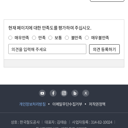
현재 페이지에 대한 만족도를 평가하여 주십시오.
콘텐츠 만족도 조사
만족도 조사
매우만족
만족
보통
불만족
매우불만족
담당자 정보
담당자 정보
유튜브
페이스북
인스타그램
블로그
트위터
개인정보처리방침
이메일무단수집거부
저작권정책
상호 : 한국철도공사
대표자 : 김태승
사업자등록 : 314-82-10024