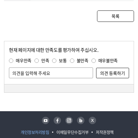
목록
현재 페이지에 대한 만족도를 평가하여 주십시오.
콘텐츠 만족도 조사
만족도 조사
매우만족
만족
보통
불만족
매우불만족
담당자 정보
담당자 정보
유튜브
페이스북
인스타그램
블로그
트위터
개인정보처리방침
이메일무단수집거부
저작권정책