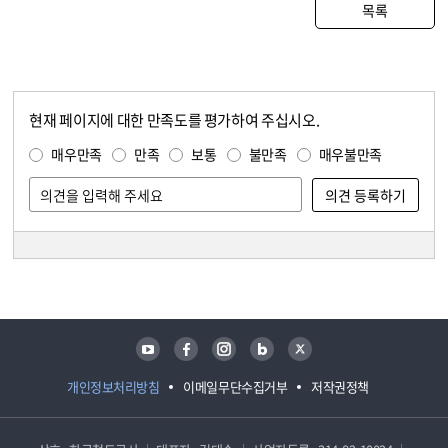
목록
현재 페이지에 대한 만족도를 평가하여 주십시오.
콘텐츠 만족도 조사
만족도 조사
매우만족
만족
보통
불만족
매우불만족
담당자 정보
담당자 정보
유튜브
페이스북
인스타그램
블로그
트위터
개인정보처리방침
이메일무단수집거부
저작권정책