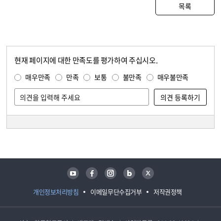
목록
현재 페이지에 대한 만족도를 평가하여 주십시오.
콘텐츠 만족도 조사
만족도 조사
매우만족
만족
보통
불만족
매우불만족
담당자 정보
담당자 정보
유튜브
페이스북
인스타그램
블로그
트위터
개인정보처리방침
이메일무단수집거부
저작권정책