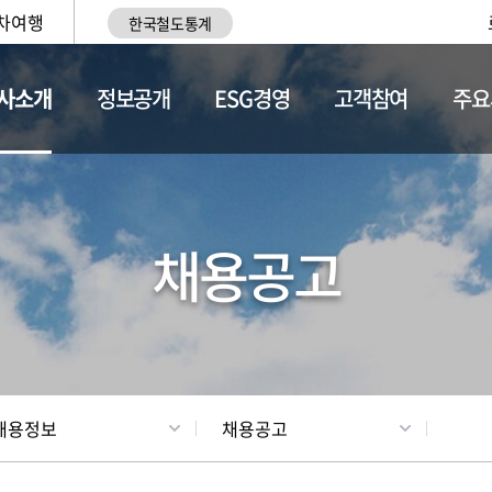
차여행
한국철도통계
사소개
정보공개
ESG경영
고객참여
주요
황
조직현황
채용정보
채용공고
채용정보
채용공고