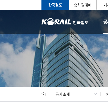
한국철도
승차권예매
기
공
CEO
일반현
공사소개