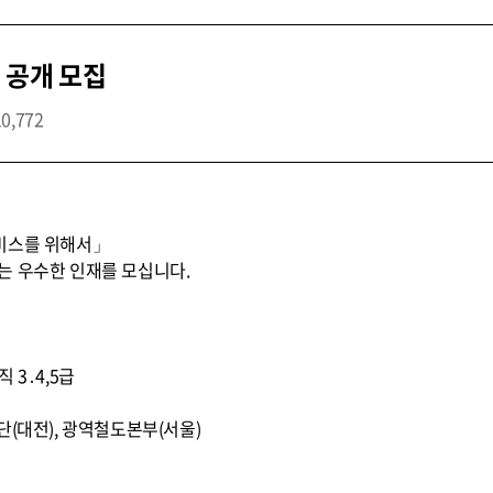
 공개 모집
10,772
비스를 위해서」
는 우수한 인재를 모십니다.
직 3․4,5급
단(대전), 광역철도본부(서울)