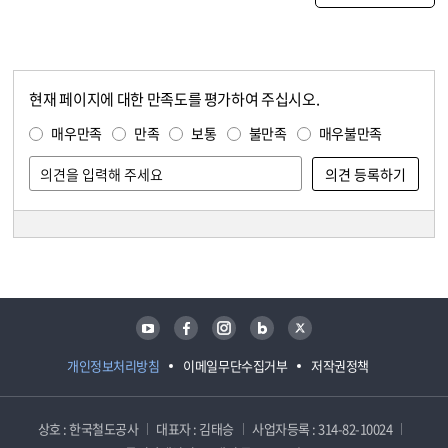
현재 페이지에 대한 만족도를 평가하여 주십시오.
콘텐츠 만족도 조사
만족도 조사
매우만족
만족
보통
불만족
매우불만족
담당자 정보
담당자 정보
유튜브
페이스북
인스타그램
블로그
트위터
개인정보처리방침
이메일무단수집거부
저작권정책
상호 : 한국철도공사
대표자 : 김태승
사업자등록 : 314-82-10024