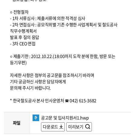
○ 전형절차
- 1차 서류심사 : 제출서류에 의한 적격성 심사
- 2차 면접심사 : 공모직위별 기존 수행한 사업계획서 및 철도공사
직무수행계획서
발표 후 질의 응답
- 3차 CEO 면접
○ 제출기한 : 2012.10.22.(18:00까지 도착 분에 한함, 방문 또는
등기우편)
자세한 사항은 첨부의 공고문을 참조하시기 바라며
기타 궁금하신 사항은 담당자에게
문의해 주시기 바랍니다.
* 한국철도공사 본사 인사운영처 ☎ 042) 615-3682
공고문 및 입사지원서1.hwp
파일
다운로드
미리보기